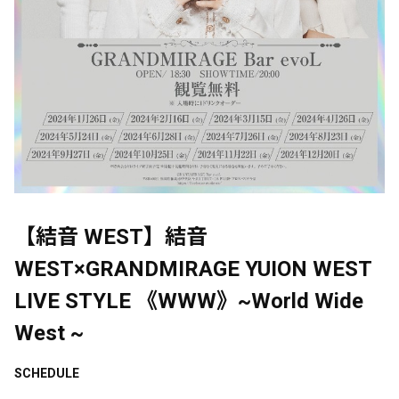
【結音 WEST】結音
WEST×GRANDMIRAGE YUION WEST
LIVE STYLE 《WWW》~World Wide
West ~
SCHEDULE