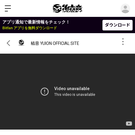
ロ
アプリ通知で最新情報をチェック！
ダウンロード
Bitfan アプリを無料ダウンロード
結音 YUION OFFICIAL SITE