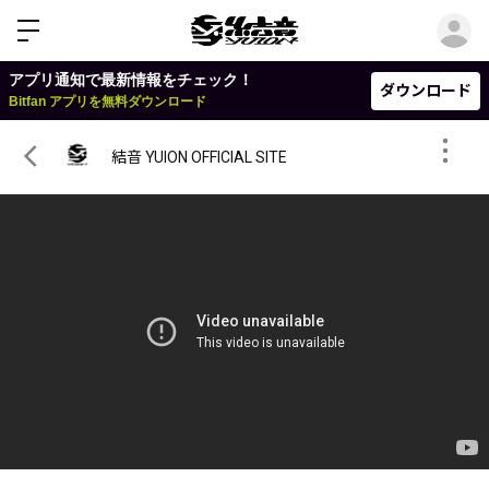
ロ
アプリ通知で最新情報をチェック！
ダウンロード
Bitfan アプリを無料ダウンロード
結音 YUION OFFICIAL SITE