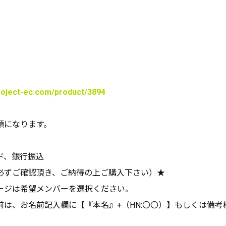
project-ec.com/product/3894
額になります。
ド、銀行振込
必ずご確認頂き、ご納得の上ご購入下さい）★
ージは希望メンバーを選択ください。
前は、お名前記入欄に【『本名』+（HN:〇〇）】もしくは備考