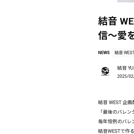
結音 W
信〜愛
NEWS
結音 WES
結音 YUI
2025/02
結音 WEST 企
「最後のバレン
毎年恒例のバレ
結音WESTで作