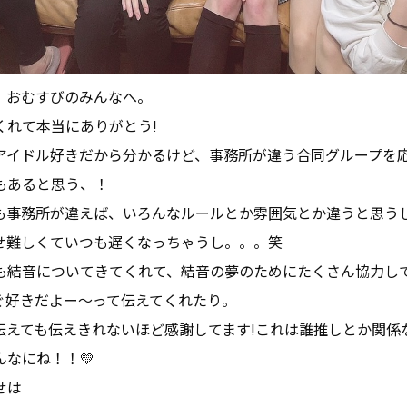
、おむすびのみんなへ。
くれて本当にありがとう!
アイドル好きだから分かるけど、事務所が違う合同グループを
もあると思う、！
も事務所が違えば、いろんなルールとか雰囲気とか違うと思う
せ難しくていつも遅くなっちゃうし。。。笑
も結音についてきてくれて、結音の夢のためにたくさん協力し
ぐ好きだよー〜って伝えてくれたり。
伝えても伝えきれないほど感謝してます!これは誰推しとか関係
なにね！！💛
せは