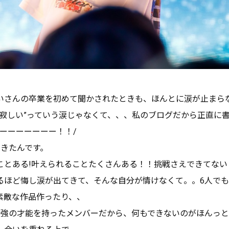
いさんの卒業を初めて聞かされたときも、ほんとに涙が止まら
”寂しい”っていう涙じゃなくて、、、私のブログだから正直に
ーーーーーーー！！/
てきたんです。
ことある!叶えられることたくさんある！！挑戦さえできてない
るほど悔し涙が出てきて、そんな自分が情けなくて。。6人で
素敵な作品作ったり、、
最強の才能を持ったメンバーだから、何もできないのがほんっ