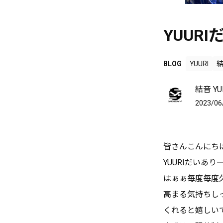
YUURI
BLOG
YUURI
結
結音 YUI
2023/06
皆さんこんにち
YUURIだいあ
はぁぁ毎度毎度
高まる気持ちし
くれると嬉しいで