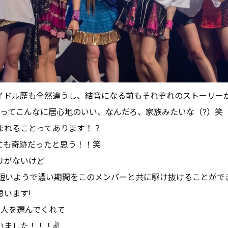
イドル歴も全然違うし、結音になる前もそれぞれのストーリー
まってこんなに居心地のいい、なんだろ、家族みたいな（?）笑
まれることってあります！？
ても奇跡だったと思う！！笑
リがないけど
う短いようで濃い期間をこのメンバーと共に駆け抜けることがで
思います!
6人を選んでくれて
いました！！！✌