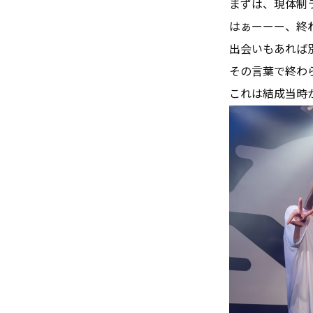
まずは、現体制
はぁーーー、終
出会いもあれば
その言葉で終わ
これは結成当時