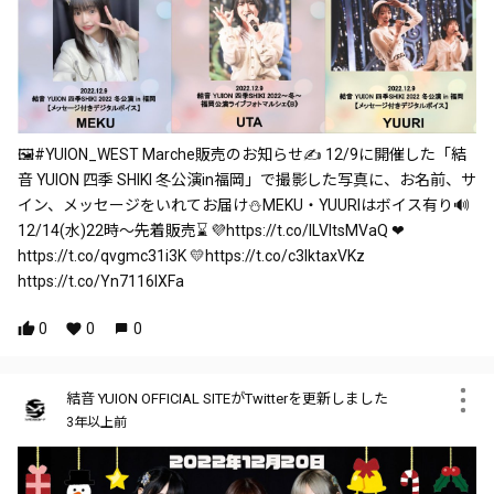
🖼️#YUION_WEST Marche販売のお知らせ✍ 12/9に開催した「結
音 YUION 四季 SHIKI 冬公演in福岡」で撮影した写真に、お名前、サ
イン、メッセージをいれてお届け⛄MEKU・YUURIはボイス有り🔊
12/14(水)22時～先着販売⌛ 💜https://t.co/ILVltsMVaQ ❤
https://t.co/qvgmc31i3K 💛https://t.co/c3lktaxVKz
https://t.co/Yn7116IXFa
0
0
0
結音 YUION OFFICIAL SITEがTwitterを更新しました
3年以上前