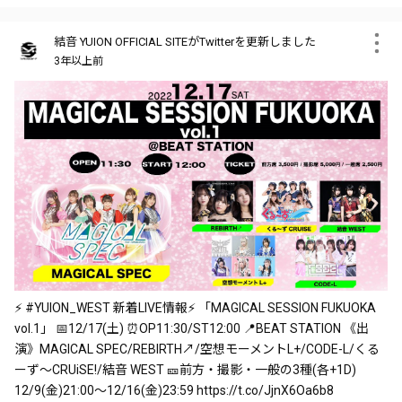
結音 YUION OFFICIAL SITEがTwitterを更新しました
3年以上前
⚡ #YUION_WEST 新着LIVE情報⚡ 「MAGICAL SESSION FUKUOKA
vol.1」 📅12/17(土) ⏰OP11:30/ST12:00 📍BEAT STATION 《出
演》MAGICAL SPEC/REBIRTH↗️/空想モーメントL+/CODE-L/くる
ーず～CRUiSE!/結音 WEST 🎫前方・撮影・一般の3種(各+1D)
12/9(金)21:00～12/16(金)23:59 https://t.co/JjnX6Oa6b8