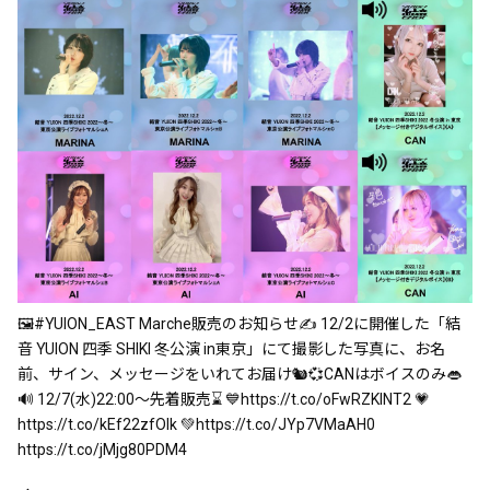
🖼️#YUION_EAST Marche販売のお知らせ✍ 12/2に開催した「結
音 YUION 四季 SHIKI 冬公演 in東京」にて撮影した写真に、お名
前、サイン、メッセージをいれてお届け🐿💞CANはボイスのみ👄
🔊 12/7(水)22:00～先着販売⌛ 💙https://t.co/oFwRZKlNT2 💗
https://t.co/kEf22zfOIk 💚https://t.co/JYp7VMaAH0
https://t.co/jMjg80PDM4