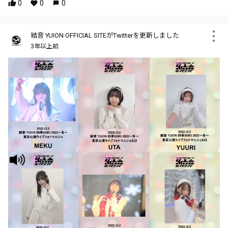
0
0
0
結音 YUION OFFICIAL SITEがTwitterを更新しました
3年以上前