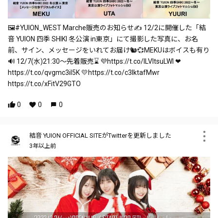
🖼️#YUION_WEST Marche販売のお知らせ✍ 12/2に開催した「結
音 YUION 四季 SHIKI 冬公演 in東京」にて撮影した写真に、お名
前、サイン、メッセージをいれてお届け🐿💞MEKUはボイスも有り
🔊 12/7(水)21:30～先着販売⌛ 💜https://t.co/ILVltsuLWI ❤
https://t.co/qvgmc3il5K 💛https://t.co/c3lktafMwr
https://t.co/xFitV29GTO
0
0
0
結音 YUION OFFICIAL SITEがTwitterを更新しました
3年以上前