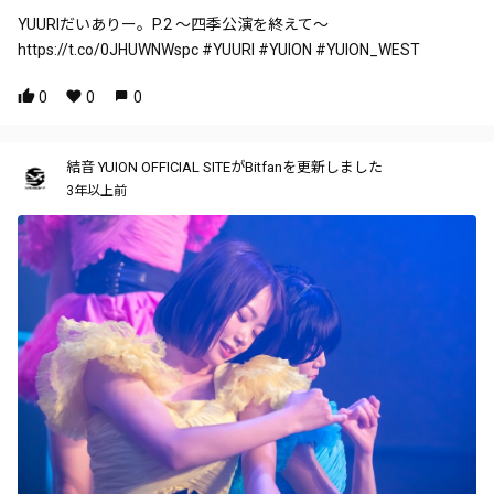
YUURIだいありー。P.2 ～四季公演を終えて～
https://t.co/0JHUWNWspc #YUURI #YUION #YUION_WEST
0
0
0
結音 YUION OFFICIAL SITEがBitfanを更新しました
3年以上前