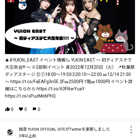
🎄#YUION_EAST イベント情報🍶 YUION EAST 〜 初ディアステで
大忘年会!!! 〜 ※2部制イベント 📆2022年12月20日（火） 📍秋葉原
ディアステージ ⏰①18:00～19:50②20:10～22:00 🎫12/14 21:00
〜 https://t.co/FaEAFg3n5E 2F🎫2500円 1階🎫1000円 イベント詳
細はこちらから https://t.co/63Fl6wYuaY
https://t.co/xPuzMebPhQ
0
0
0
結音 YUION OFFICIAL SITEがTwitterを更新しました
3年以上前