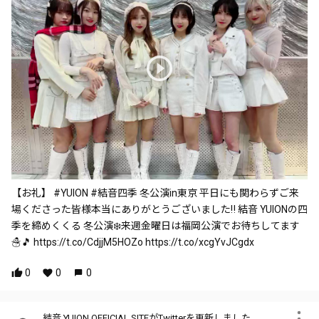
【お礼】 #YUION #結音四季 冬公演in東京 平日にも関わらずご来
場くださった皆様本当にありがとうございました‼️ 結音 YUIONの四
季を締めくくる 冬公演❄️来週金曜日は福岡公演でお待ちしてます
☃️🎵 https://t.co/CdjjM5HOZo https://t.co/xcgYvJCgdx
0
0
0
結音 YUION OFFICIAL SITEがTwitterを更新しました