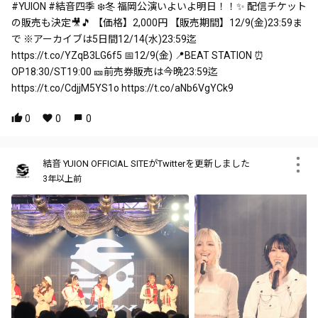
#YUION #結音四季 ❄️冬 福岡公演いよいよ明日！！✨ 配信チケット
の販売も決定🎥🎵 【価格】2,000円 【販売期間】12/9(金)23:59ま
で ※アーカイブは5日間12/14(水)23:59迄
https://t.co/YZqB3LG6f5 📅12/9(金) 📍BEAT STATION ⏰
OP18:30/ST19:00 🎫前売券販売は今晩23:59迄
https://t.co/CdjjM5YS1o https://t.co/aNb6VgYCk9
0
0
0
結音 YUION OFFICIAL SITEがTwitterを更新しました
3年以上前