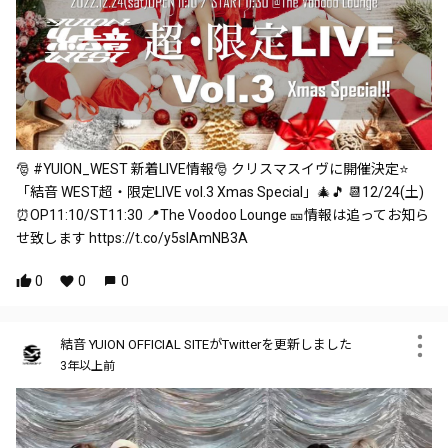
🎅 #YUION_WEST 新着LIVE情報🎅 クリスマスイヴに開催決定⭐️
「結音 WEST超・限定LIVE vol.3 Xmas Special」🎄🎵 📆12/24(土)
⏰OP11:10/ST11:30 📍The Voodoo Lounge 🎫情報は追ってお知ら
せ致します https://t.co/y5slAmNB3A
0
0
0
結音 YUION OFFICIAL SITEがTwitterを更新しました
3年以上前