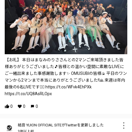
【お礼】 本日はまなみのりささんとの2マンご来場頂きました皆
様ありがとうございました🎵皆様との温かい空間に素敵なLIVEに
ご一緒出来ました事感謝致します✨ OMUSUBIの皆様🍙 平日のワン
マンから2マンまで本当にありがとうございました!!🙏 来週は年内
最後の6名LIVEです❤️‍🔥 https://t.co/WFvk4EhPXk
https://t.co/UQ8AsRLOpx
0
0
0
結音 YUION OFFICIAL SITEがTwitterを更新しました
3年以上前