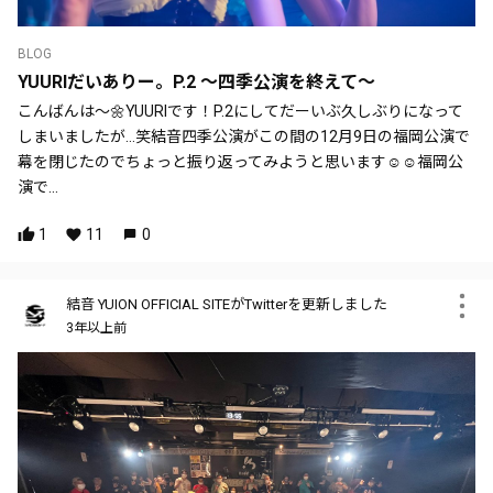
BLOG
YUURIだいありー。P.2 ～四季公演を終えて～
こんばんは〜🌼YUURIです！P.2にしてだーいぶ久しぶりになって
しまいましたが…笑結音四季公演がこの間の12月9日の福岡公演で
幕を閉じたのでちょっと振り返ってみようと思います☺️☺️福岡公
演で...
1
11
0
結音 YUION OFFICIAL SITEがTwitterを更新しました
3年以上前