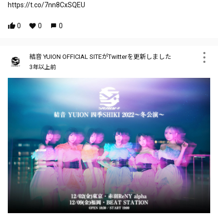
https://t.co/7nn8CxSQEU
0
0
0
結音 YUION OFFICIAL SITEがTwitterを更新しました
3年以上前