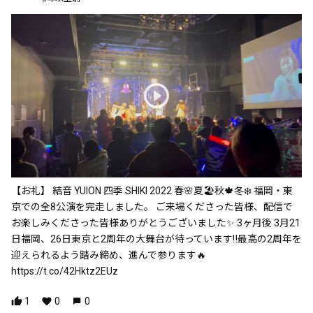
【お礼】 結音 YUION 四季 SHIKI 2022 春🌸夏🏖秋🍁冬❄️ 福岡・東
京での全8公演を完走しました。 ご来場くださった皆様、配信で
お楽しみくださった皆様ありがとうございました✨ 3ヶ月後 3月21
日福岡、26日東京と2周年の大舞台が待っています‼️最高の2周年を
迎えられるよう踏み締め、進んで参ります🔥
https://t.co/42Hktz2EUz
1
0
0