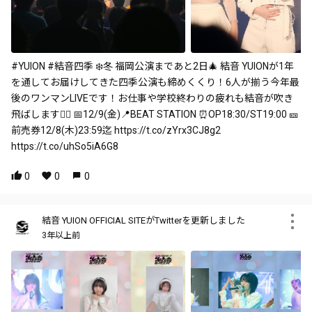
#YUION #結音四季 ❄️冬 福岡公演まであと2日🎄 結音 YUIONが1年
を通してお届けしてきた四季公演も締めくくり！6人が揃う今年最
後のワンマンLIVEです！お仕事や学校終わりの疲れも結音が吹き
飛ばします❤️‍🔥 📅12/9(金)📍BEAT STATION ⏰OP18:30/ST19:00 🎫
前売券12/8(木)23:59迄 https://t.co/zYrx3CJ8g2
https://t.co/uhSo5iA6G8
0
0
0
結音 YUION OFFICIAL SITEがTwitterを更新しました
3年以上前