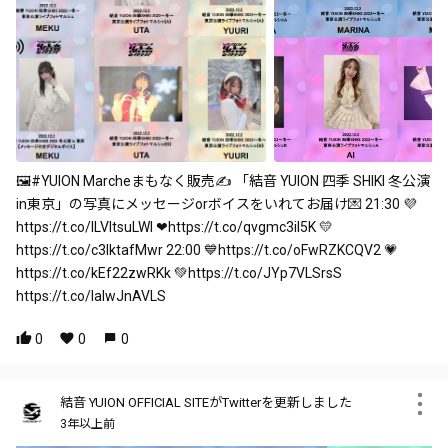
🖼️#YUION Marcheまもなく販売✍ 「結音 YUION 四季 SHIKI 冬公演
in東京」の写真にメッセージorボイスをいれてお届け💌 21:30 💜
https://t.co/ILVltsuLWI ❤https://t.co/qvgmc3il5K 💛
https://t.co/c3lktafMwr 22:00 💙https://t.co/oFwRZKCQV2 💗
https://t.co/kEf22zwRKk 💚https://t.co/JYp7VLSrsS
https://t.co/lalwJnAVLS
0
0
0
結音 YUION OFFICIAL SITEがTwitterを更新しました
3年以上前