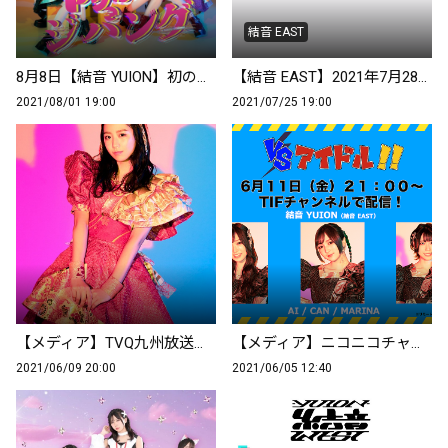
結音 EAST
8月8日【結音 YUION】初のデジタルシングル 「ヤッホー●ジパング」先行デジタル配信！MV解禁決定！
【結音 EAST】2021年7月28日(水) 結音 EAST「七夕」オンライン特典会開催！
2021/08/01 19:00
2021/07/25 19:00
【メディア】TVQ九州放送「 天神ゴッドタウン」UTA出演
【メディア】ニコニコチャンネル・TIFチャンネル「VSアイドル！！」結音 EAST出演
2021/06/09 20:00
2021/06/05 12:40