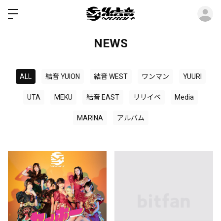
ロ
NEWS
ALL
結音 YUION
結音 WEST
ワンマン
YUURI
UTA
MEKU
結音 EAST
リリイベ
Media
MARINA
アルバム